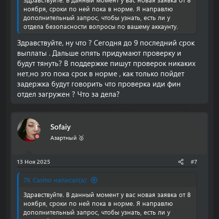
ноября, сроки по ней пока в норме. Я направлю
дополнительный запрос, чтобы узнать, есть ли у
отдела безопасности вопросы по вашему аккаунту.
Здравствуйте, ну что ? Сегодня до 9 последний срок
выплаты . Дальше опять придумают проверку и
будут тянуть? В поддержке пишут проверок никаких
нет,но это пока срок в норме , как только пойдет
задержка будут говорить что проверка иди фин
отдел загружен ? Что за дела?
Sofaiy
Азартный 🥈
13 Ноя 2025
#7
7K Casino написал(а):
Здравствуйте. В данный момент у вас новая заявка от 8
ноября, сроки по ней пока в норме. Я направлю
дополнительный запрос, чтобы узнать, есть ли у