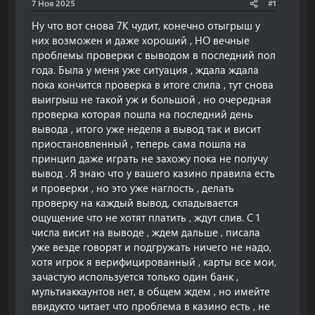
7 Ноя 2025
#1
Ну что вот снова 7K чудит, конечно отыгрыш у
них возможен и даже хороший , НО вечные
проблемы проверки с выводом в последний пол
года. Была у меня уже ситуация , ждала ждала
пока кончится проверка в итоге слила , тут снова
выигрыш не такой уж и большой , но очередная
проверка которая пошла на последний день
вывода , итого уже неделя а вывод так и висит
приостановленный , теперь сама пошла на
принцип даже играть не захожу пока не получу
вывод . Я знаю что у вашего казино правила есть
и проверки , но это уже наглость , делать
проверку на каждый вывод, складывается
ощущение что не хотят платить , ждут слив. С 1
числа висит на выводе , ждем дальше , писала
уже везде говорят и подгружать ничего не надо,
хотя игрок я верифицированный , карты все мои,
зачастую используется только один банк ,
мультиаккаунтов нет, в общем ждем , но имейте
ввидукто читает что проблема в казино есть , не