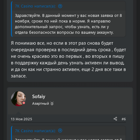
7K Casino написал(а):
Здравствуйте. В данный момент у вас новая заявка от 8
ноября, сроки по ней пока в норме. Я направлю
дополнительный запрос, чтобы узнать, есть ли у
отдела безопасности вопросы по вашему аккаунту.
Я понимаю все, но если в этот раз снова будет
очередная проверка в последний день срока , будет
не очень красиво это во первых , во вторых я пишу
в поддержку каждый день узнать активен ли вывод,
и да он как ни странно активен, еще 2 дня все таки в
запасе.
Sofaiy
Азартный 🥈
13 Ноя 2025
#6
7K Casino написал(а):
Здравствуйте. В данный момент у вас новая заявка от 8