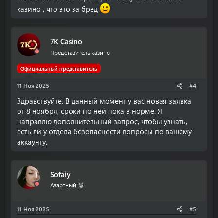
казино , что это за бред
7K Casino
Представитель казино
Официальный представитель
11 Ноя 2025
#4
Здравствуйте. В данный момент у вас новая заявка
от 8 ноября, сроки по ней пока в норме. Я
направлю дополнительный запрос, чтобы узнать,
есть ли у отдела безопасности вопросы по вашему
аккаунту.
Sofaiy
Азартный 🥈
11 Ноя 2025
#5