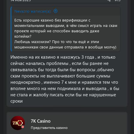
Nevazno написал(а):
Есть хорошие казино без верификации с
моментальными выводами, в чём смысл играть на скам
проекте который не способен выводить даже
копейки?
Любишь мазохизм? Про то что ты ещё и этим
мошенникам свои данные отправила я вообще молчу)
Именно на их казино я нахожусь 3 года , и только
сейчас начались проблемы , если бы ранее не
связывалась бы тогда были бы вопросы ,обычно
скам проекты не выплачивают большие суммы
неоднократно , именно 7 к мне и нравился тем что
вполне много на нем поднимала и выводила , я бы
не стала и жалобу писать если бы не нарушенные
сроки
7K Casino
Представитель казино