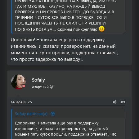
ПРОВЕРКА НА ПОСЛЕДНИИ ЧАСЫ ВЫВОДА, ИМЕННО
ТАК И МУХЛЮЕТ КАЗИНО, НА КАЖДЫЙ ВЫВОД
ПРОВЕРКА И НИ СРОКОВ НИЧЕГО . ДО ВЫВОДА И В
ТЕЧЕНИИ 4 СУТОК ВСЕ БЫЛО В ПОРЯДКЕ , ОХ И
ПОСЛЕДНИИ ЧАСЫ ТЫ НЕ СЛИЛ ОНИ РЕШИЛИ
ПОТЯНУТЬ КОТА ЗА ... Скрины прикрепляю
Дополняю! Написала еще раз в поддержку
извинились, и сказали проверок нет, на данный
момент пять суток прошли, поддержка отвечает ,
что просто задержка по выводу ..
Sofaiy
Азартный 🥈
14 Ноя 2025
#9
Sofaiy написал(а):
Дополняю! Написала еще раз в поддержку
извинились, и сказали проверок нет, на данный
момент пять суток прошли, поддержка отвечает , что