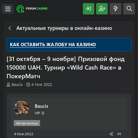
Актуальные турниры в онлайн-казино
КАК ОСТАВИТЬ ЖАЛОБУ НА КАЗИНО
[31 октября – 9 ноября] Призовой фонд
150000 UAH. Турнир «Wild Cash Race» в
ПокерМатч
А
Д
Baucis
4 Ноя 2022
в
а
т
т
о
а
Baucis
р
н
т
а
VIP 🥇
е
ч
м
а
Автор месяца
ы
л
4 Ноя 2022
а
#1