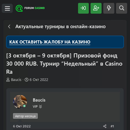
Актуальные турниры в онлайн-казино
КАК ОСТАВИТЬ ЖАЛОБУ НА КАЗИНО
[3 октября – 9 октября] Призовой фонд
30 000 RUB. Турнир “Недельный” в Casino
Ra
А
Д
Baucis
6 Окт 2022
в
а
т
т
о
а
Baucis
р
н
т
а
VIP 🥇
е
ч
м
а
Автор месяца
ы
л
6 Окт 2022
а
#1