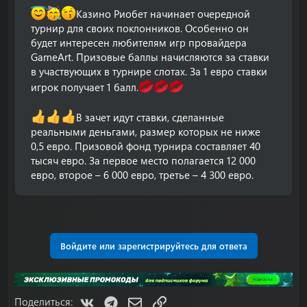
Казино Риобет начинает очередной
турнир для своих поклонников. Особенно он
будет интересен любителям игр провайдера
GameArt. Призовые баллы начисляются за ставки
в участвующих в турнире слотах. За 1 евро ставки
игрок получает 1 балл.
В зачет идут ставки, сделанные
реальными деньгами, размер которых не ниже
0,5 евро. Призовой фонд турнира составляет 40
тысяч евро. За первое место полагается 12 000
евро, второе – 6 000 евро, третье – 4 300 евро.
Войдите или зарегистрируйтесь для ответа
VK
Telegram
Электронная почта
Ссылка
Поделиться: