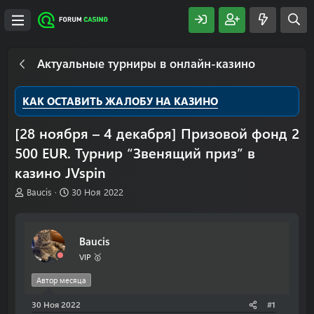
Актуальные турниры в онлайн-казино
КАК ОСТАВИТЬ ЖАЛОБУ НА КАЗИНО
[28 ноября – 4 декабря] Призовой фонд 2
500 EUR. Турнир “Звенящий приз” в
казино JVspin
А
Д
Baucis
30 Ноя 2022
в
а
т
т
о
а
Baucis
р
н
т
а
VIP 🥇
е
ч
м
а
Автор месяца
ы
л
30 Ноя 2022
а
#1