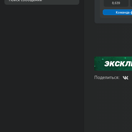
а
8,639
Команда 
V
Поделиться: