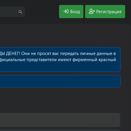
Вход
Регистрация
Ы ДЕНЕГ! Они не просят вас передать личные данные в
се официальные представители имеют фирменный красный