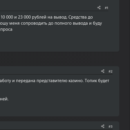
#1
10 000 и 23 000 рублей на вывод. Средства до
рошу меня сопроводить до полного вывода и буду
опроса
#2
аботу и передана представителю казино. Топик будет
ней.
#3