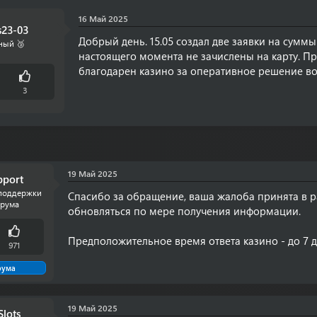
16 Май 2025
s23-03
Добрый день. 15.05 создал две заявки на суммы 
ный 🥉
настоящего момента не зачислены на карту. П
благодарен казино за оперативное решение в
3
19 Май 2025
pport
поддержки
Спасибо за обращение, ваша жалоба принята в р
рума
обновляться по мере получения информации.
Предположительное время ответа казино - до 7 д
971
рума
19 Май 2025
Slots