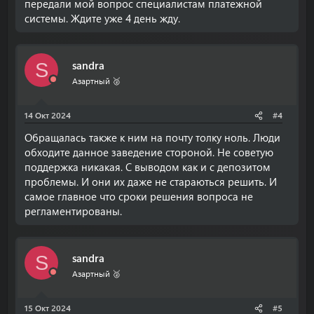
передали мой вопрос специалистам платежной
системы. Ждите уже 4 день жду.
sandra
S
Азартный 🥈
14 Окт 2024
#4
Обращалась также к ним на почту толку ноль. Люди
обходите данное заведение стороной. Не советую
поддержка никакая. С выводом как и с депозитом
проблемы. И они их даже не стараються решить. И
самое главное что сроки решения вопроса не
регламентированы.
sandra
S
Азартный 🥈
15 Окт 2024
#5