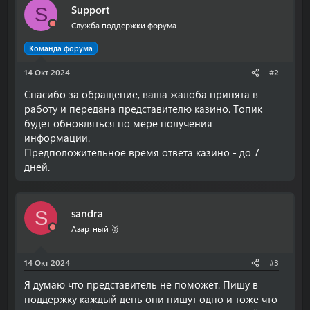
Support
S
Служба поддержки форума
Команда форума
14 Окт 2024
#2
Спасибо за обращение, ваша жалоба принята в
работу и передана представителю казино. Топик
будет обновляться по мере получения
информации.
Предположительное время ответа казино - до 7
дней.
sandra
S
Азартный 🥈
14 Окт 2024
#3
Я думаю что представитель не поможет. Пишу в
поддержку каждый день они пишут одно и тоже что