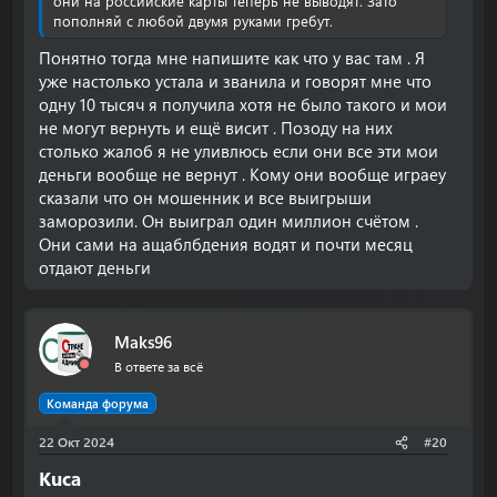
они на российские карты теперь не выводят. Зато
пополняй с любой двумя руками гребут.
Понятно тогда мне напишите как что у вас там . Я
уже настолько устала и званила и говорят мне что
одну 10 тысяч я получила хотя не было такого и мои
не могут вернуть и ещё висит . Позоду на них
столько жалоб я не уливлюсь если они все эти мои
деньги вообще не вернут . Кому они вообще играеу
сказали что он мошенник и все выигрыши
заморозили. Он выиграл один миллион счётом .
Они сами на ащаблбдения водят и почти месяц
отдают деньги
Maks96
В ответе за всё
Команда форума
22 Окт 2024
#20
Kuca