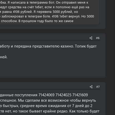
бка. Я написала в телеграмма бот. Он отправил меня к
едут средства на счёт 1хбет, если я пополню ещё раз на
равна 4106 рублей. Я перевела 5000 рублей, но
заблокировал в телеграм боте. 4106 1хбет вернул. Но 5000
способом. В прошлом году было то же самое
#6
аботу и передана представителю казино. Топик будет
ней.
#7
 данные поступления 71424069 71424025 71421609
к успешное. Мы сделаем все возможное чтобы вернуть
из быстрых, среднее время ожидания от 7 дней до 2
в нет, но такое бывает крайне редко. Как только будет