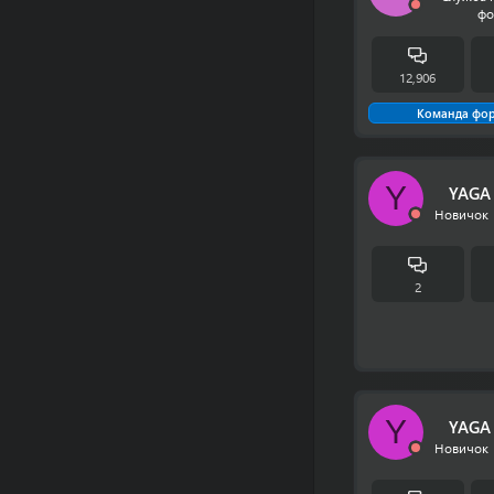
фо
12,906
Команда фо
Y
YAGA
Новичок 
2
Y
YAGA
Новичок 