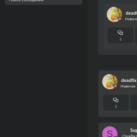
е
ч
м
а
deadf
ы
л
Новичо
а
2
deadfix
Новичок 
2
Su
S
Служба 