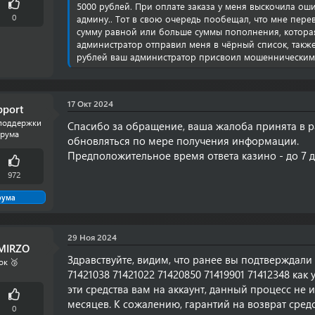
5000 рублей. При оплате заказа у меня выскочила оши
0
админу.. Тот в свою очередь пообещал, что мне перев
сумму равной или больше суммы пополнения, которая 
администратор отправил меня в чёрный список, также 
рублей ваш администратор присвоил мошенническим 
17 Окт 2024
pport
поддержки
Спасибо за обращение, ваша жалоба принята в р
рума
обновляться по мере получения информации.
Предположительное время ответа казино - до 7 д
972
рума
29 Ноя 2024
MIRZO
Здравствуйте, видим, что ранее вы подтверждали
ок 🥉
71421038 71421022 71420850 71419901 71412348 ка
эти средства вам на аккаунт, данный процесс не 
месяцев. К сожалению, гарантий на возврат средст
0