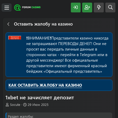
Оставить жалобу на казино
❗️ВНИМАНИЕ❗️Представители казино никогда
не запрашивают ПЕРЕВОДЫ ДЕНЕГ! Они не
просят вас передать личные данные в
сторонних чатах - перейти в Telegram или в
другой мессенджер! Все официальные
представители имеют фирменный красный
бейджик «Официальный представитель»
КАК ОСТАВИТЬ ЖАЛОБУ НА КАЗИНО
1xbet не зачисляет депозит
А
Д
Socute
29 Июн 2025
в
а
т
т
Раздел жалобы