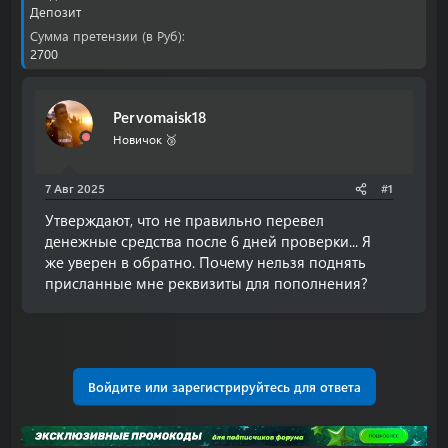
о
а
Депозит
р
н
Сумма претензии (в Руб)
т
а
2700
е
ч
м
а
ы
л
а
Pervomaisk18
Новичок 🥉
7 Авг 2025
#1
Утверждают, что не правильно перевел
денежные средства после 6 дней проверки... Я
же уверен в обратно. Почему нельзя поднять
присланные мне реквизиты для пополнения?
Войдите или зарегистрируйтесь для ответа