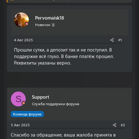
о
а
р
н
т
а
Pervomaisk18
е
ч
м
а
Новичок 🥉
ы
л
а
4 Авг 2025
#1
Прошли сутки, а депозит так и не поступил. В
поддержке всё глухо. В банке платёж прошел.
Реквизиты указаны верно.
Support
S
Служба поддержки форума
Команда форума
5 Авг 2025
#2
Спасибо за обращение, ваша жалоба принята в