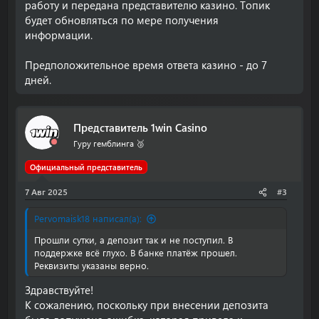
работу и передана представителю казино. Топик
будет обновляться по мере получения
информации.
Предположительное время ответа казино - до 7
дней.
Представитель 1win Casino
Гуру гемблинга 🥉
Официальный представитель
7 Авг 2025
#3
Pervomaisk18 написал(а):
Прошли сутки, а депозит так и не поступил. В
поддержке всё глухо. В банке платёж прошел.
Реквизиты указаны верно.
Здравствуйте!
К сожалению, поскольку при внесении депозита