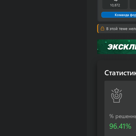
10,872
Команда фо
В этой теме нел
Статисти
% решенн
96.41%