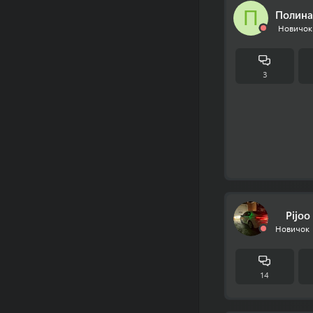
П
Полина
Новичок
3
Pijoo
Новичок 
14