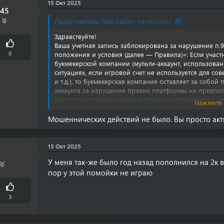
15 Окт 2025
45
 🥉
Представитель 1win Casino написал(а):
Здравствуйте!
Ваша учетная запись заблокирована за нарушение п.9
0
положения и условия (далее — Правила)»: Если учас
букмекерской компании (мульти-аккаунт, использован
ситуациях, если игровой счет не используется для с
и т.д.), то букмекерская компания оставляет за собо
аккаунта за нарушения правил платформы не предпола
Мы строго придерживаемся правил и призываем к эт
Нажмите д
безосновательных решений.
С Уважением, команда 1win
Мошеннических действий не было. Вы просто акт
15 Окт 2025
У меня так-же было год назад пополнился на 2к в
🥇
пор у этой помойки не играю
3