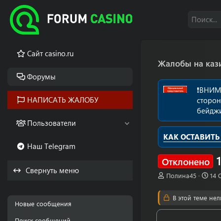
Cайт casino.ru
Жалобы на каз
Форумы
❗️ВНИМ
НАПИСАТЬ ЖАЛОБУ
сторон
бейдж
Пользователи
КАК ОСТАВИТЬ
Наш Telegram
Отклонено
Свернуть меню
А
Д
Полина45
14 
в
а
т
т
В этой теме нел
о
а
Новые сообщения
р
н
т
а
Поиск сообщений