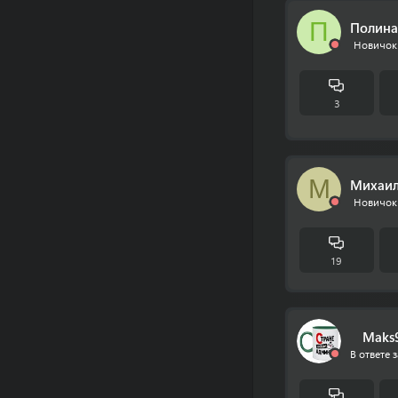
П
Полина
Новичок
3
М
Михаил
Новичок
19
Maks
В ответе з