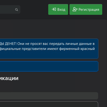
Вход
Регистрация
Ы ДЕНЕГ! Они не просят вас передать личные данные в
се официальные представители имеют фирменный красный
фикации