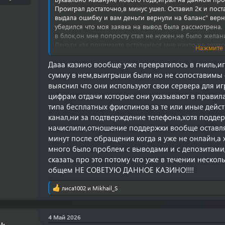
Проиграл достаточно,в минус ушел. Оставил 2к и пост
выдала ошибку и вам деньги вернули на баланс" верн
убедился что моя заявка на вывод была рассмотрена. 
в блок,он мне попросту стал не нужен,не было желани
Деньги как понимаете оставшиеся мне никто не зачис
Нажмите д
совокупности рассматривались 5-6 дней. Я им предост
заблокированный аккаунт. Вчера на почте запросил в
Дааа казино вообще уже превратилось в гниль,и
отвечает,игнорирует почти сутки на данный момент.
сумму в нем,выигрыши были но не сопоставимы 
Хотел бы сказать для всех тех кто играет на этом прое
выяснил что они используют свои сервера для и
меня,лояльности к игрокам у проекта нет,она отсутству
цифрам отдачи которые они указывают в правила
Поддержка отвечает по 20-30 минут,и сразу закрывает 
типа бесплатных фриспинов за те или иные дейст
Второе:"платежная система" данного проекта,просто о
канал,ни за подтверждение телефона,хотя поддерж
поднять деньги,а вывести вы их не сможете,потому что
непонятно сколько и даже если вдруг все таки заявка 
начислили,отношение поддержки вообще оставляет
возврат в течении недели обратно
минут после обращения когда я уже не онлайн,а 
Ещё очень "приятный" бонус данного проекта,это рек
много было проблем с выводами и с депозитами
начали контролировать процесс переводов по СБП,вас
сказать про это потому что уже в течении нескол
перевода.
общем НЕ СОВЕТУЮ ДАННОЕ КАЗИНО!!!!
Вроде все что хотел сказать я сказал,этот опыт стоил 
лиса1002
и
Mikhail_S
Р
е
Напишите если у вас есть подобные истории с этим п
а
целом.
к
4 Май 2026
ц