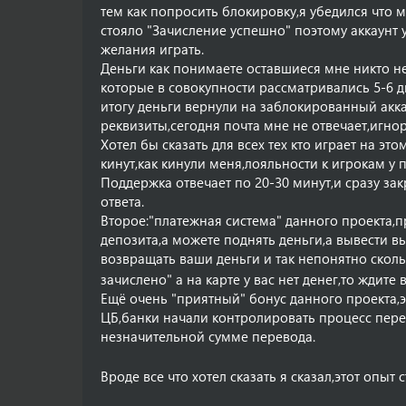
тем как попросить блокировку,я убедился что 
стояло "Зачисление успешно" поэтому аккаунт 
желания играть.
Деньги как понимаете оставшиеся мне никто не
которые в совокупности рассматривались 5-6 д
итогу деньги вернули на заблокированный акка
реквизиты,сегодня почта мне не отвечает,игно
Хотел бы сказать для всех тех кто играет на эт
кинут,как кинули меня,лояльности к игрокам у п
Поддержка отвечает по 20-30 минут,и сразу зак
ответа.
Второе:"платежная система" данного проекта,п
депозита,а можете поднять деньги,а вывести вы
возвращать ваши деньги и так непонятно скольк
зачислено" а на карте у вас нет денег,то ждит
Ещё очень "приятный" бонус данного проекта,э
ЦБ,банки начали контролировать процесс перев
незначительной сумме перевода.
Вроде все что хотел сказать я сказал,этот опыт