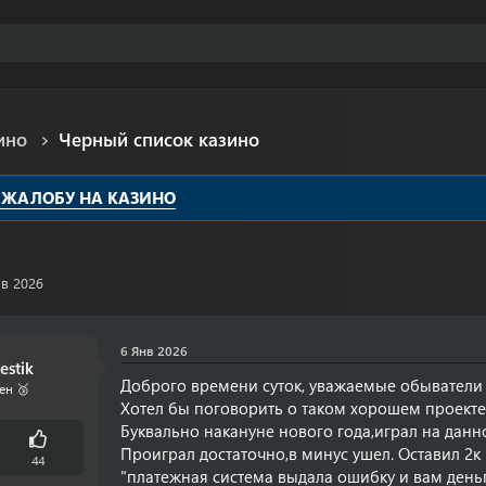
ино
Черный список казино
 ЖАЛОБУ НА КАЗИНО
нв 2026
6 Янв 2026
estik
Доброго времени суток, уважаемые обыватели и
ен 🥉
Хотел бы поговорить о таком хорошем проекте 
Буквально накануне нового года,играл на данн
Проиграл достаточно,в минус ушел. Оставил 2к
44
"платежная система выдала ошибку и вам деньг