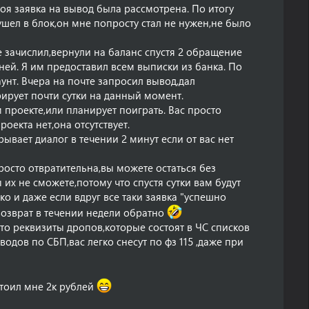
моя заявка на вывод была рассмотрена. По итогу
ушел в блок,он мне попросту стал не нужен,не было
 зачислил,вернули на баланс спустя 2 обращение
ней. Я им предоставил всем выписки из банка. По
унт. Вчера на почте запросил вывод,дал
рирует почти сутки на данный момент.
ом проекте,или планирует поиграть. Вас просто
роекта нет,она отсутствует.
рывает диалог в течении 2 минут если от вас нет
росто отвратительна,вы можете остаться без
 их не сможете,потому что спустя сутки вам будут
о и даже если вдруг все таки заявка "успешно
е возврат в течении недели обратно
то реквизиты дропов,которые состоят в ЧС списков
одов по СБП,вас легко снесут по фз 115 ,даже при
 стоил мне 2к рублей