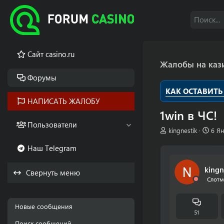
Cайт casino.ru
Жалобы на каз
Форумы
КАК ОСТАВИТЬ
НАПИСАТЬ ЖАЛОБУ
1win в ЧС!
Пользователи
А
Д
kingnestik
6 Я
в
а
Наш Telegram
т
т
о
а
р
н
kingn
Свернуть меню
т
а
Слотм
е
ч
м
а
ы
л
Новые сообщения
а
51
Поиск сообщений