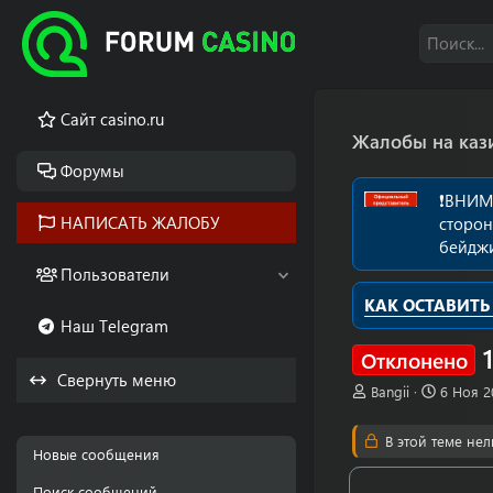
Cайт casino.ru
Жалобы на каз
Форумы
❗️ВНИМ
НАПИСАТЬ ЖАЛОБУ
сторон
бейдж
Пользователи
КАК ОСТАВИТЬ
Наш Telegram
Отклонено
Свернуть меню
А
Д
Bangii
6 Ноя 2
в
а
т
т
В этой теме нел
о
а
Новые сообщения
р
н
т
а
Поиск сообщений