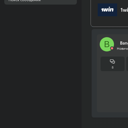
е
ч
1w
м
а
ы
л
а
B
Ban
Новичо
8