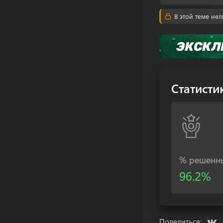
В этой теме нел
Статисти
% решенн
96.2%
V
Поделиться: