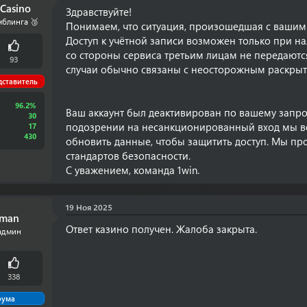
 Casino
Здравствуйте!
мблинга 🥉
Понимаем, что ситуация, произошедшая с вашим а
Доступ к учётной записи возможен только при на
со стороны сервиса третьим лицам не передаютс
93
случаи обычно связаны с неосторожным раскрыти
ставитель
96.2%
Ваш аккаунт был деактивирован по вашему запрос
30
подозрении на несанкционированный вход мы вс
17
430
обновить данные, чтобы защитить доступ. Мы п
стандартов безопасности.
С уважением, команда 1win.
19 Ноя 2025
rman
Ответ казино получен. Жалоба закрыта.
админ
338
рума