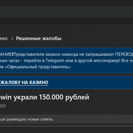
ино
Решенные жалобы
АНИЕ❗️Представители казино никогда не запрашивают ПЕРЕВОД
них чатах - перейти в Telegram или в другой мессенджер! В
ик «Официальный представитель»
 ЖАЛОБУ НА КАЗИНО
1win украли 150.000 рублей
025
ьзя размещать новые ответы.