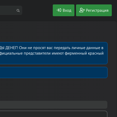
Вход
Регистрация
Ы ДЕНЕГ! Они не просят вас передать личные данные в
се официальные представители имеют фирменный красный