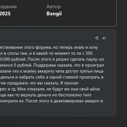
оздания
Автор
2025
Bangii
#1
ществовании этого форума, но теперь знаю и хочу
ал в слоты там, и в какой-то момент то ли с 500
50.000 рублей. После этого я решил сделать паузу, но
балансе 0 рублей. Поддержка сказала, что я проиграл
казали что к моему аккаунту типа доступ третьи лица
еньги и забрать себе а одной ставкой проиграть в
гли придумать что им сказать. Я просил
рес и тд. Мне отказали, не будут же они свой айпи
еще как-то вернуть деньги но бесполезно 1win
оиграли их. После этого я деактивировал аккаунт в