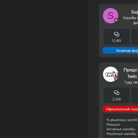
Su
S
Служба 
фо
12,901
Команда фо
Предс
1win
Гуру ге
2,526
Официальный пред
% решённых жалоб
Реакции
Активные жалобы
Решённые жалобы