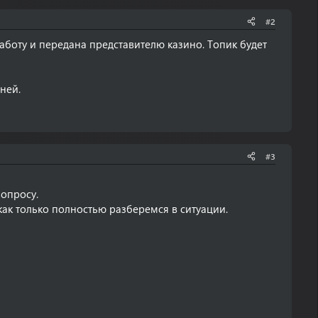
#2
аботу и передана представителю казино. Топик будет
ней.
#3
опросу.
как только полностью разберемся в ситуации.