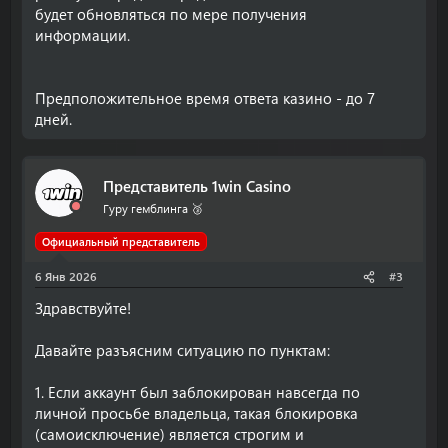
будет обновляться по мере получения
информации.
Предположительное время ответа казино - до 7
дней.
Представитель 1win Casino
Гуру гемблинга 🥉
Официальный представитель
6 Янв 2026
#3
Здравствуйте!
Давайте разъясним ситуацию по пунктам:
1. Если аккаунт был заблокирован навсегда по
личной просьбе владельца, такая блокировка
(самоисключение) является строгим и