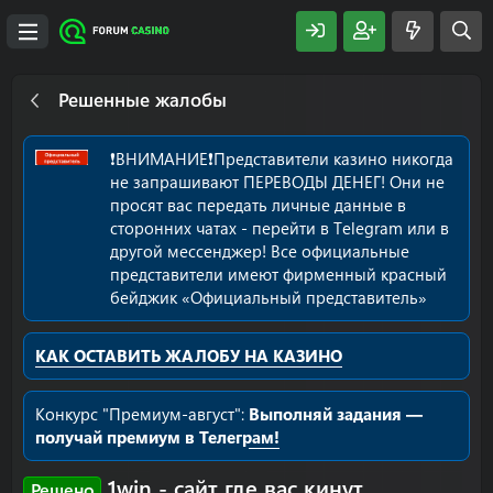
Решенные жалобы
❗️ВНИМАНИЕ❗️Представители казино никогда
не запрашивают ПЕРЕВОДЫ ДЕНЕГ! Они не
просят вас передать личные данные в
сторонних чатах - перейти в Telegram или в
другой мессенджер! Все официальные
представители имеют фирменный красный
бейджик «Официальный представитель»
КАК ОСТАВИТЬ ЖАЛОБУ НА КАЗИНО
Конкурс "Премиум-август":
Выполняй задания —
получай премиум в Телеграм!
1win - сайт где вас кинут.
Решено