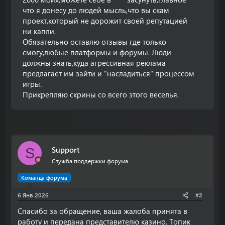
что я донесу до людей мысль,что вы скам
проект,который не дорожит своей репутацией
ни капли.
Обязательно оставлю отзывы где только
смогу,любые платформы и форумы. Люди
должны знать,куда агрессивная реклама
предлагает им зайти и "насладиться" процессом
игры.
Прикрепляю скрины со всего этого веселья.
Support
S
Служба поддержки форума
Команда форума
6 Янв 2026
#2
Спасибо за обращение, ваша жалоба принята в
работу и передана представителю казино. Топик