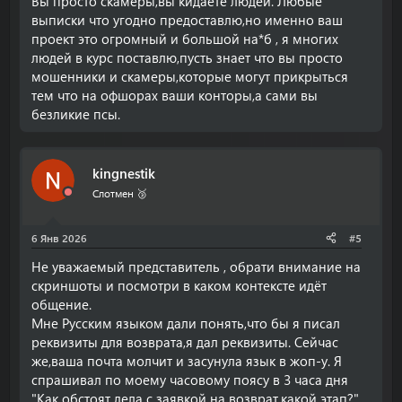
Вы просто скамеры,вы кидаете людей. Любые
выписки что угодно предоставлю,но именно ваш
проект это огромный и большой на*б , я многих
людей в курс поставлю,пусть знает что вы просто
мошенники и скамеры,которые могут прикрыться
тем что на офшорах ваши конторы,а сами вы
безликие псы.
kingnestik
Слотмен 🥉
6 Янв 2026
#5
Не уважаемый представитель , обрати внимание на
скриншоты и посмотри в каком контексте идёт
общение.
Мне Русским языком дали понять,что бы я писал
реквизиты для возврата,я дал реквизиты. Сейчас
же,ваша почта молчит и засунула язык в жоп-у. Я
спрашивал по моему часовому поясу в 3 часа дня
"Как обстоят дела с заявкой на возврат,какой этап?"