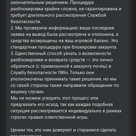
окончательным решением. Процедура
разблокировки крайне сложна, не гарантирована и
требует длительного рассмотрения Службой
безопасности.
2. Мы проверили информацию: ваша последняя
заявка на вывод была рассмотрена и отклонена, а
средства возвращены на ваш игровой баланс. Это
стандартная процедура при блокировке аккаунта.
3. Единственный способ узнать о возможности
разблокировки и возврата средств — это лично
обратиться (с привязанной к аккаунту почты) в
Службу безопасности 1Win. Только они
уполномочены принимать такие решения, но мы
со своей стороны также направили обращение по
вашему случаю.
Мы не можем ускорить этот процесс или
предсказать его исход, так как каждая подобная
ситуация рассматривается индивидуально в рамках
строгих правил ответственной игры.
Ценим тех, кто нам доверяет и стараемся сделать