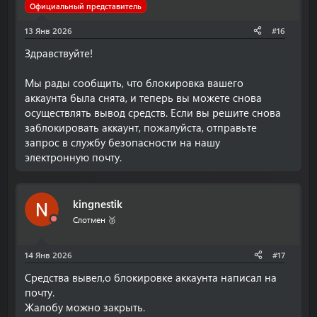
Официальный представитель
13 Янв 2026
#16
Здравствуйте!
Мы рады сообщить, что блокировка вашего
аккаунта была снята, и теперь вы можете снова
осуществлять вывод средств. Если вы решите снова
заблокировать аккаунт, пожалуйста, отправьте
запрос в службу безопасности на нашу
электронную почту.
kingnestik
Слотмен 🥉
14 Янв 2026
#17
Средства вывел,о блокировке аккаунта написал на
почту.
Жалобу можно закрыть.