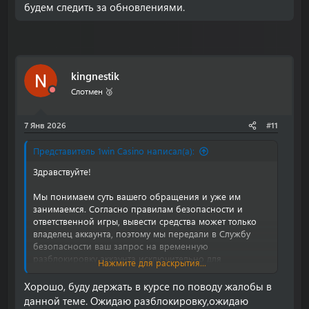
будем следить за обновлениями.
kingnestik
Слотмен 🥉
7 Янв 2026
#11
Представитель 1win Casino написал(а):
Здравствуйте!
Мы понимаем суть вашего обращения и уже им
занимаемся. Согласно правилам безопасности и
ответственной игры, вывести средства может только
владелец аккаунта, поэтому мы передали в Службу
безопасности ваш запрос на временную
разблокировку аккаунта исключительно для
Нажмите для раскрытия...
завершения финансовых операций. Назвать точных
сроков разблокировки или гарантировать её успех не
Хорошо, буду держать в курсе по поводу жалобы в
можем. Решение будут принимать соответсвующие
данной теме. Ожидаю разблокировку,ожидаю
специалисты.