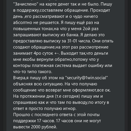
"Зачислено" на карте денег так и не было. Пишу
в поддержку,составляем обращение. Проходит
день ,его рассматривают и о чудо ничего
абсолтно не решается. Я пишу ещё раз на
повышенных тонах,на что у меня 2ой раз
запрашивают выписку из банка. Я делаю это
предоставляю выписку за 31-01 числа. Они опять
создают обращение,на этот раз рассмотрение
занимает 4ро суток +-. Выходит так,что деньги
мне якобы вернули обратно,потому что у
конторы платежная система выдает ошибку или
что-то типо такого.
Вчера,я пишу об этом на "
security@1win.social
"
объясняя всю ситуацию. На что получаю
сообщение что возврат мне оформляют,все ок.
На протяжении дня (т.е сегодня) пишу им и
спрашиваю как и что там по выводу,по итогу в
ответ я просто получаю игнор.
Прошло с последнего ответа с этой почты
поддержки 17 часов. 17 часов они не могут
вывести 2000 рублей.