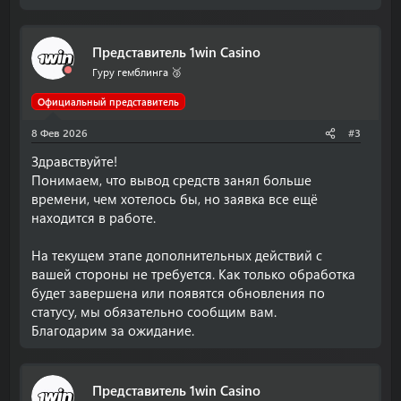
Представитель 1win Casino
Гуру гемблинга 🥉
Официальный представитель
8 Фев 2026
#3
Здравствуйте!
Понимаем, что вывод средств занял больше
времени, чем хотелось бы, но заявка все ещё
находится в работе.
На текущем этапе дополнительных действий с
вашей стороны не требуется. Как только обработка
будет завершена или появятся обновления по
статусу, мы обязательно сообщим вам.
Благодарим за ожидание.
Представитель 1win Casino