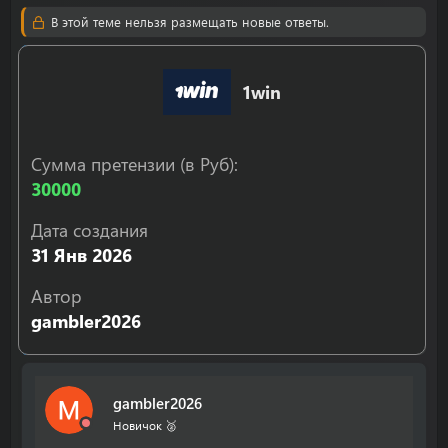
т
т
В этой теме нельзя размещать новые ответы.
о
а
р
н
т
а
е
ч
1win
м
а
ы
л
а
Сумма претензии (в Руб)
30000
Дата создания
31 Янв 2026
Автор
gambler2026
gambler2026
Новичок 🥈