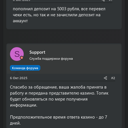
пополнил депозит на 5003 рубля, все перевел
чеки есть, но так и не зачислили депозит на
аккаунт
Support
S
Служба поддержки форума
Команда форума
6 Окт 2025
#2
Спасибо за обращение, ваша жалоба принята в
работу и передана представителю казино. Топик
будет обновляться по мере получения
информации.
Предположительное время ответа казино - до 7
дней.