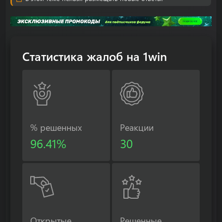
Статистика жалоб на 1win
% решенных
Реакции
96.41%
30
Открытые
Решенные