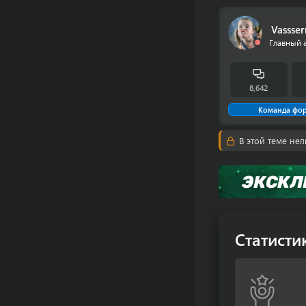
Vassse
Главный 
8,642
Команда фо
В этой теме нел
Статисти