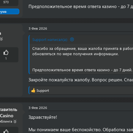
970
Предположительное время ответа казино - до 7 д
рума
3 Фев 2026
a
🥉
Support написал(а):
Спасибо за обращение, ваша жалоба принята в работ
обновляться по мере получения информации.
1
Предположительное время ответа казино - до 7 дней.
Закройте пожалуйста жалобу. Вопрос решен. Спа
Support
Р
е
а
к
3 Фев 2026
тавитель
ц
 Casino
и
Здравствуйте!
и
мблинга 🥉
:
Мы понимаем ваше беспокойство. Обработка заяв