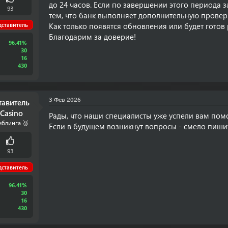
до 24 часов. Если по завершении этого периода 
93
тем, что банк выполняет дополнительную провер
ставитель
Как только появятся обновления или будет готов
Благодарим за доверие!
96.41%
30
16
430
3 Фев 2026
тавитель
 Casino
Рады, что наши специалисты уже успели вам пом
мблинга 🥉
Если в будущем возникнут вопросы - смело пиши
93
ставитель
96.41%
30
16
430