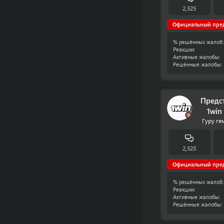
2,525
Официальный пред
% решённых жалоб
Реакции
Активные жалобы
Решённые жалобы
Предс
1win
Гуру ге
2,525
Официальный пред
% решённых жалоб
Реакции
Активные жалобы
Решённые жалобы