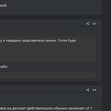
ней.
#3
у и передана представителю казино. Топик будет
сибо
#4
ок на депозит действительно обычно занимает от 1