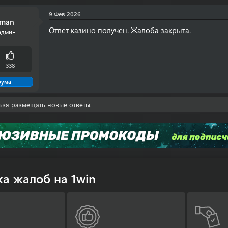
9 Фев 2026
rman
Ответ казино получен. Жалоба закрыта.
админ
338
рума
ьзя размещать новые ответы.
ка жалоб на 1win