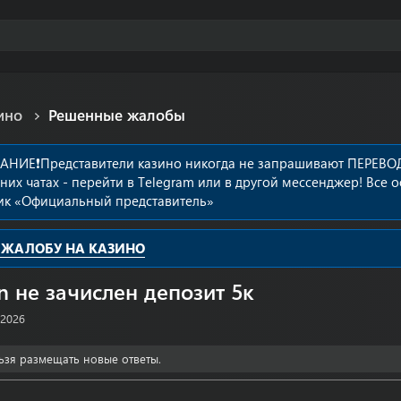
ино
Решенные жалобы
АНИЕ❗️Представители казино никогда не запрашивают ПЕРЕВОД
них чатах - перейти в Telegram или в другой мессенджер! В
ик «Официальный представитель»
 ЖАЛОБУ НА КАЗИНО
n не зачислен депозит 5к
 2026
ьзя размещать новые ответы.