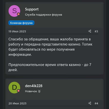
Support
S
Служба поддержки форума
Команда форума
19 Июл 2025
#3
Спасибо за обращение, ваша жалоба принята в
работу и передана представителю казино. Топик
будет обновляться по мере получения
информации.
Предположительное время ответа казино - до 7
дней.
den4ik228
D
Новичок 🥈
20 Июл 2025
#4