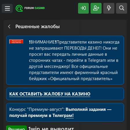
Решенные жалобы
❗️ВНИМАНИЕ❗️Представители казино никогда
не запрашивают ПЕРЕВОДЫ ДЕНЕГ! Они не
просят вас передать личные данные в
сторонних чатах - перейти в Telegram или в
другой мессенджер! Все официальные
представители имеют фирменный красный
бейджик «Официальный представитель»
КАК ОСТАВИТЬ ЖАЛОБУ НА КАЗИНО
Конкурс "Премиум-август":
Выполняй задания —
получай премиум в Телеграм!
1win не выводит
Решено