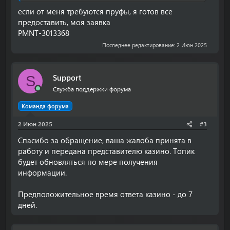
средства и нажать на операцию, которую осуществил,
если от меня требуются пруфы, я готов все
тоже скинул. Поддержка постоянно кормит своим
предоставить, моя заявка
регламентом, который по-факту прошел уже как 2 дня
PMNT-3013368
назад ( у них написано 48 часов ). Прошу разобраться
Последнее редактирование:
2 Июн 2025
с моей проблемой и зачислить мой депозит который я
внес.
Support
S
Служба поддержки форума
Команда форума
2 Июн 2025
#3
Спасибо за обращение, ваша жалоба принята в
работу и передана представителю казино. Топик
будет обновляться по мере получения
информации.
Предположительное время ответа казино - до 7
дней.