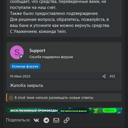
сообщает, что средства, переведенные вами, не
поступали на наш счет.
Также было предоставлено подтверждение.
Для решения вопроса, обратитесь, пожалуйста, в
ваш банк и уточните как можно вернуть средства.
С Уважением, команда 1win.
Support
S
Служба поддержки форума
Команда форума
19 Июл 2025
#12
Жалоба закрыта.
В этой теме нельзя размещать новые ответы.
VK
Telegram
Электронная почта
Ссылка
Поделиться: