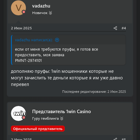
vadazhu
V
Новичок 🥈
2 Июн 2025
#4
vadazhu написал(а):
если от меня требуются пруфы, я готов все
предоставить, моя заявка
PMNT-2974101
дополняю пруфы: 1win мошенники которые не
могут зачислить те деньги которые я им уже давно
перевел
Последнее редактирование:
2 Июн 2025
Представитель 1win Casino
Гуру гемблинга 🥉
Официальный представитель
2 Июн 2025
#5