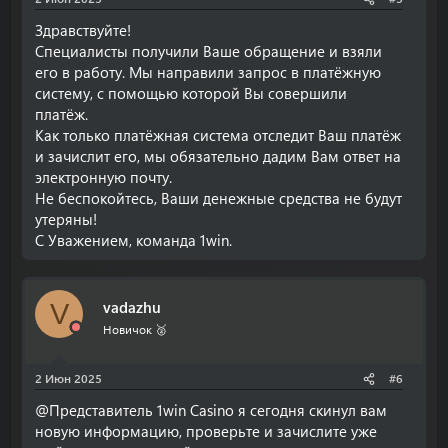
Здравствуйте!
Специалисты получили Ваше обращение и взяли
его в работу. Мы направили запрос в платёжную
систему, с помощью которой Вы совершили
платёж.
Как только платёжная система отследит Ваш платёж
и зачислит его, мы обязательно дадим Вам ответ на
электронную почту.
Не беспокойтесь, Ваши денежные средства не будут
утеряны!
С Уважением, команда 1win.
vadazhu
V
Новичок 🥈
2 Июн 2025
#6
@Представитель 1win Casino
я сегодня скинул вам
новую информацию, проверьте и зачислите уже