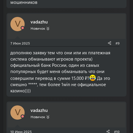
мошенников
vadazhu
V
Новичок 🥈
7 Июн 2025
#9
дополняю заявку тем что они или их платежная
система обманывают игроков проекта)
официальный банк России, один из самых
популярных будет меня обманывать что они
совершили перевод в сумме 15.000 ₽?
Да это
смешно *****, тем более 1win не официальное
казино))))
vadazhu
V
Новичок 🥈
10 Июн 2025
#10