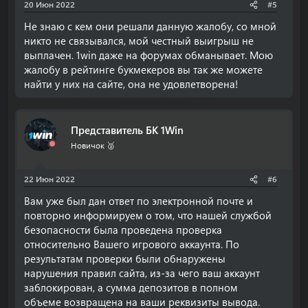
20 Июн 2022
#5
Не знаю с кем они решали данную жалобу, со мной
никто не связывался, мой честный выигрыш не
выплачен. 1win даже на форумах обманывает. Мою
жалобу в рейтинге букмекеров вы так же можете
найти у них на сайте, она не удовлетворена!
Представитель БК 1Win
Новичок 🥈
22 Июн 2022
#6
Вам уже был дан ответ по электронной почте и
повторно информируем о том, что нашей службой
безопасности была проведена проверка
относительно Вашего игрового аккаунта. По
результатам проверки были обнаружены
нарушения правил сайта, из-за чего ваш аккаунт
заблокирован, а сумма депозитов в полном
объеме возвращена на ваши реквизиты вывода.