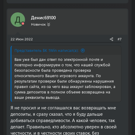
Денис69100
Д
Новичок 🥇
22 Июн 2022
#7
Представитель БК 1Win написал(а):
Вам уже был дан ответ по электронной почте и
повторно информируем о том, что нашей службой
безопасности была проведена проверка
относительного Вашего игрового аккаунта. По
результатам проверки были обнаружены нарушения
правил сайта, из-за чего ваш аккаунт заблокирован, а
сумма депозитов в полном объеме возвращена на
ваши реквизиты вывода.
Я не просил и не соглашался вас возвращать мне
депозиты, я сразу сказал, что я буду дальше
добиваться справедливости. А какой человек, так
делает. Правильно, кто абсолютно уверен в своей
честности, и в честности своих ставок, без