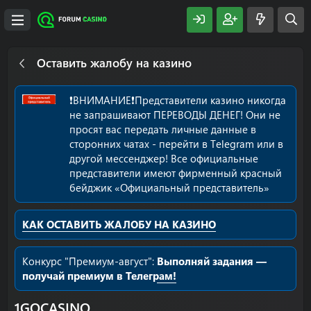
Оставить жалобу на казино
❗️ВНИМАНИЕ❗️Представители казино никогда
не запрашивают ПЕРЕВОДЫ ДЕНЕГ! Они не
просят вас передать личные данные в
сторонних чатах - перейти в Telegram или в
другой мессенджер! Все официальные
представители имеют фирменный красный
бейджик «Официальный представитель»
КАК ОСТАВИТЬ ЖАЛОБУ НА КАЗИНО
Конкурс "Премиум-август":
Выполняй задания —
получай премиум в Телеграм!
1GOCASINO