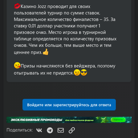
Казино Jozz проводит для своих
пользователей турнир по сумме ставок.
Максимальное количество финалистов – 35. За
ставку 0,01 доллар участники получают 1
призовое очко. Место игрока в турнирной
таблице определяется по количеству призовых
очков. Чем их больше, тем выше место и тем
ценнее приз.
Призы начисляются без вейджера, поэтому
отыгрывать их не придется.
Войдите или зарегистрируйтесь для ответа
VK
Telegram
Электронная почта
Ссылка
Поделиться: