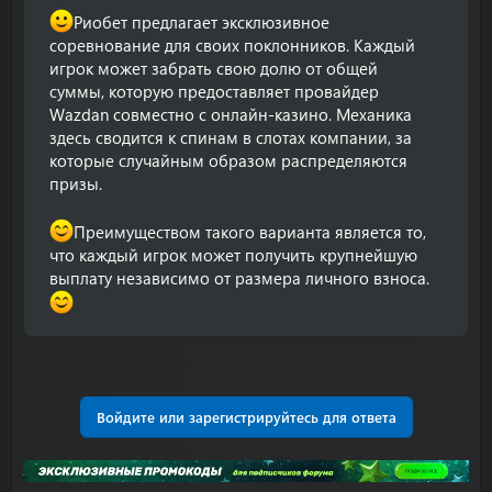
Риобет предлагает эксклюзивное
соревнование для своих поклонников. Каждый
игрок может забрать свою долю от общей
суммы, которую предоставляет провайдер
Wazdan совместно с онлайн-казино. Механика
здесь сводится к спинам в слотах компании, за
которые случайным образом распределяются
призы.
Преимуществом такого варианта является то,
что каждый игрок может получить крупнейшую
выплату независимо от размера личного взноса.
Войдите или зарегистрируйтесь для ответа