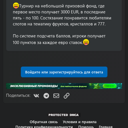
Турнир на небольшой призовой фонд, где
первое место получает 3000 EUR, в последние
пять - по 100. Состязание понравится любителям
слотов на тематику фруктов, кристаллов и 777.
По системе подсчета баллов, игроки получает
100 пунктов за каждое евро ставок.
Войдите или зарегистрируйтесь для ответа
VK
Telegram
Электронная почта
Ссылка
Поделиться:
Обратная связь
Условия и правила
Политика конфиденциальности
Помощь
Главная