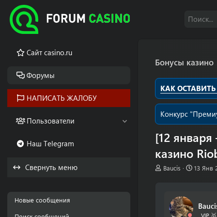
Cайт casino.ru
Бонусы казино
Форумы
КАК ОСТАВИТЬ
НАПИСАТЬ ЖАЛОБУ
Конкурс "Премиу
Пользователи
[12 января
Наш Telegram
казино Rio
Свернуть меню
А
Д
Baucis
13 Янв 
в
а
т
т
о
а
Новые сообщения
р
н
Bauci
т
а
VIP 🥇
Поиск сообщений