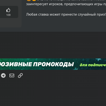
заинтересует игроков, предпочитающих игры пр
Любая ставка может принести случайный приз! 
109
K
Telegram
Электронная почта
Ссылка