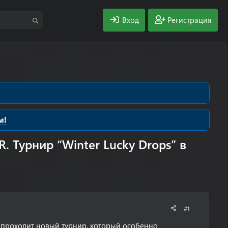
Вход
Регистрация
м!
R. Турнир “Winter Lucky Drops” в
#1
ет проходит новый турнир, который особенно