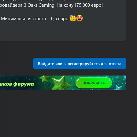
овайдера 3 Oaks Gaming. На кону 175 000 евро!
Минимальная ставка – 0,5 евро.
Войдите или зарегистрируйтесь для ответа