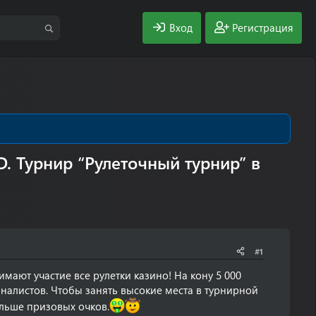
Вход
Регистрация
D. Турнир “Рулеточный турнир” в
#1
мают участие все рулетки казино! На кону 5 000
налистов. Чтобы занять высокие места в турнирной
льше призовых очков.