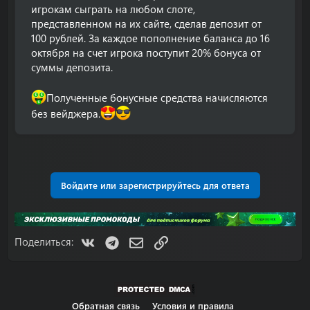
игрокам сыграть на любом слоте,
представленном на их сайте, сделав депозит от
100 рублей. За каждое пополнение баланса до 16
октября на счет игрока поступит 20% бонуса от
суммы депозита.
Полученные бонусные средства начисляются
без вейджера.
Войдите или зарегистрируйтесь для ответа
VK
Telegram
Электронная почта
Ссылка
Поделиться:
Обратная связь
Условия и правила