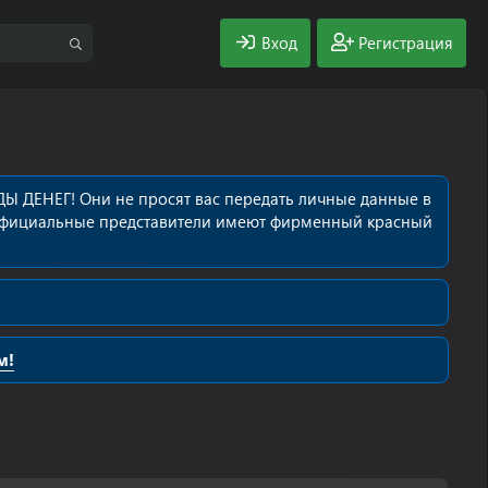
Вход
Регистрация
Ы ДЕНЕГ! Они не просят вас передать личные данные в
се официальные представители имеют фирменный красный
м!