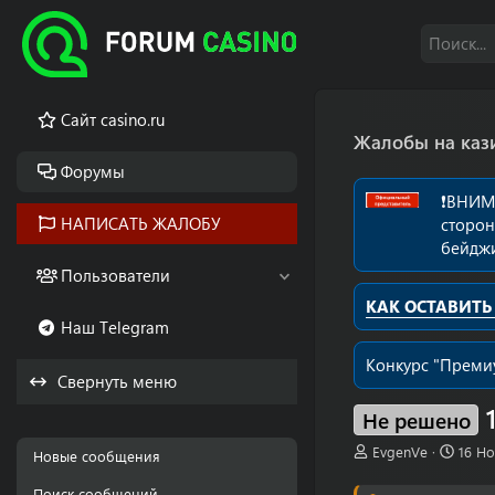
Cайт casino.ru
Жалобы на каз
Форумы
❗️ВНИМ
НАПИСАТЬ ЖАЛОБУ
сторон
бейдж
Пользователи
КАК ОСТАВИТЬ
Наш Telegram
Конкурс "Премиу
Свернуть меню
Не решено
А
Д
EvgenVe
16 Но
Новые сообщения
в
а
т
т
Поиск сообщений