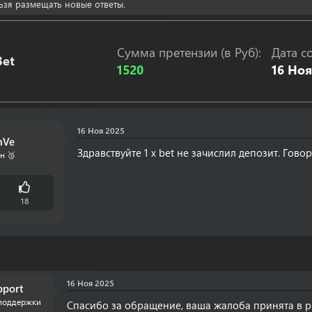
ьзя размещать новые ответы.
Сумма претензии (в Руб)
Дата с
Bet
1520
16 Ноя
16 Ноя 2025
nVe
Здравствуйте 1 x bet не зачислил депозит. Говор
н 🥉
18
16 Ноя 2025
pport
поддержки
Спасибо за обращение, ваша жалоба принята в р