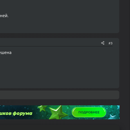
ней.
#3
решена