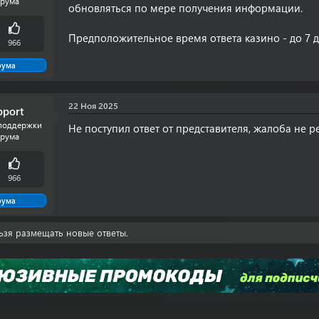
рума
обновляться по мере получения информации.
Предположительное время ответа казино - до 7 д
966
рума
22 Ноя 2025
pport
поддержки
Не поступил ответ от представителя, жалоба не 
рума
966
рума
ьзя размещать новые ответы.