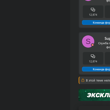
фо
12,874
Команда фо
Su
S
Служба 
фо
12,874
Команда фо
В этой теме нел