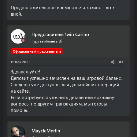
Предположительное время ответа казино - до 7
дней.
Представитель 1win Casino
Гуру гемблинга 🥉
Официальный представитель
11 Дек 2025
#3
Здравствуйте!
Депозит успешно зачислен на ваш игровой баланс.
Средства уже доступны для дальнейших операций
на сайте.
Если потребуется уточнить детали или возникнут
вопросы по другим транзакциям, мы готовы
помочь.
MaycleMerlin