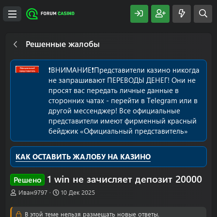
Решенные жалобы
❗️ВНИМАНИЕ❗️Представители казино никогда
не запрашивают ПЕРЕВОДЫ ДЕНЕГ! Они не
просят вас передать личные данные в
сторонних чатах - перейти в Telegram или в
другой мессенджер! Все официальные
представители имеют фирменный красный
бейджик «Официальный представитель»
КАК ОСТАВИТЬ ЖАЛОБУ НА КАЗИНО
1 win не зачисляет депозит 20000
Решено
А
Д
Иван9797
10 Дек 2025
в
а
т
т
В этой теме нельзя размещать новые ответы.