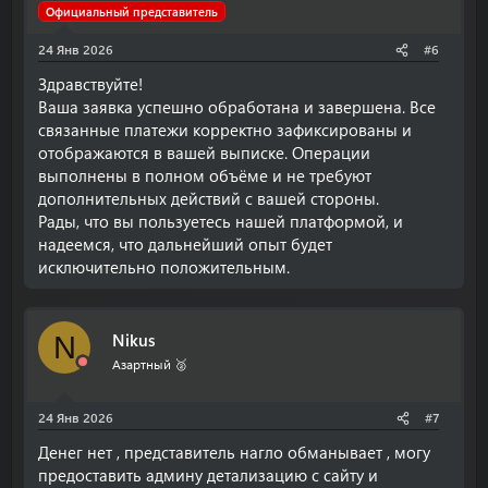
Официальный представитель
24 Янв 2026
#6
Здравствуйте!
Ваша заявка успешно обработана и завершена. Все
связанные платежи корректно зафиксированы и
отображаются в вашей выписке. Операции
выполнены в полном объёме и не требуют
дополнительных действий с вашей стороны.
Рады, что вы пользуетесь нашей платформой, и
надеемся, что дальнейший опыт будет
исключительно положительным.
Nikus
N
Азартный 🥈
24 Янв 2026
#7
Денег нет , представитель нагло обманывает , могу
предоставить админу детализацию с сайту и