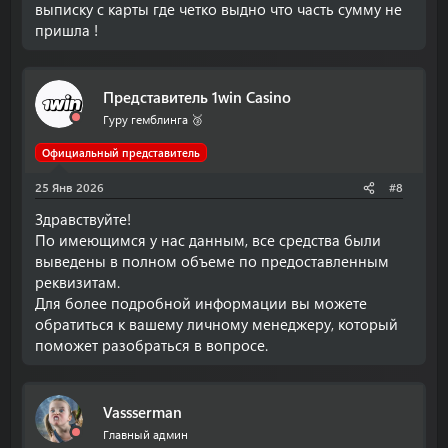
выписку с карты где четко выдно что часть сумму не
пришла !
Представитель 1win Casino
Гуру гемблинга 🥉
Официальный представитель
25 Янв 2026
#8
Здравствуйте!
По имеющимся у нас данным, все средства были
выведены в полном объеме по предоставленным
реквизитам.
Для более подробной информации вы можете
обратиться к вашему личному менеджеру, который
поможет разобраться в вопросе.
Vassserman
Главный админ