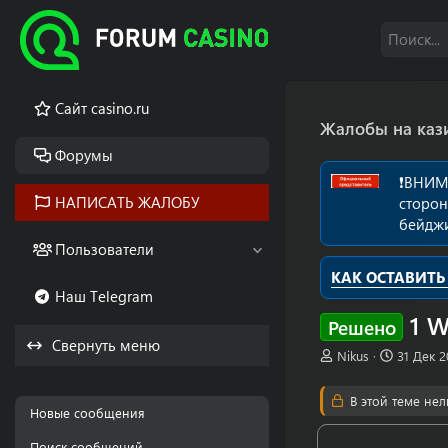
Cайт casino.ru
Жалобы на каз
Форумы
❗️ВНИМ
НАПИСАТЬ ЖАЛОБУ
сторон
бейдж
Пользователи
КАК ОСТАВИТЬ
Наш Telegram
1 W
Решено
Свернуть меню
А
Д
Nikus
31 Дек 2
в
а
т
т
В этой теме нел
о
а
Новые сообщения
р
н
т
а
Поиск сообщений