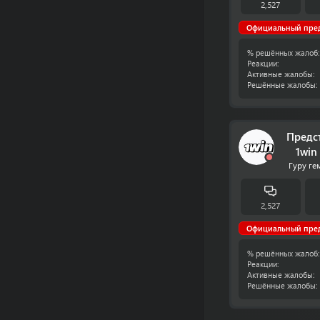
2,527
Официальный пред
% решённых жалоб
Реакции
Активные жалобы
Решённые жалобы
Предс
1win
Гуру ге
2,527
Официальный пред
% решённых жалоб
Реакции
Активные жалобы
Решённые жалобы