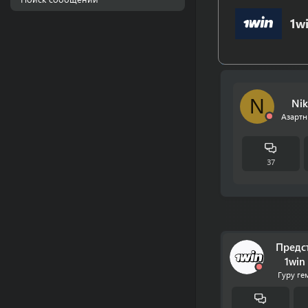
е
ч
1w
м
а
ы
л
а
N
Nik
Азартн
37
Предс
1win
Гуру ге