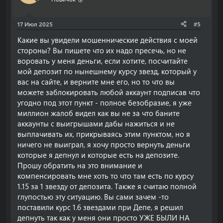
17 Июл 2025
#5
Какие вы увидели мошеннические действия с моей
стороны? Вы пишете что их надо пресечь, но не
воровать у меня деньги, если хотите, посчитайте
мой депозит по нынешнему курсу звезд, который у
вас на сайте, и верните мне его, но то что вы
можете заблокировать любой аккаунт подписав что
угодно под этот пункт - полное безобразие, я уже
миллион жалоб видел как вы не за что баните
аккаунты с выигрышами дабы нажиться и не
выплачивать их, прикрываясь этим пунктом, но я
ничего не выиграл, я хочу просто вернуть деньги
которые я депнул и которые есть на депозите.
Прошу обратить на это внимание и
компенсировать мне хоть то что там есть по курсу
1.15 за 1 звезду от депозита. Также я считаю полной
глупостью эту ситуацию. Вы сами зачем -то
поставили курс 1.6 звездами при Депе, я решил
депнуть так как у меня они просто УЖЕ БЫЛИ НА