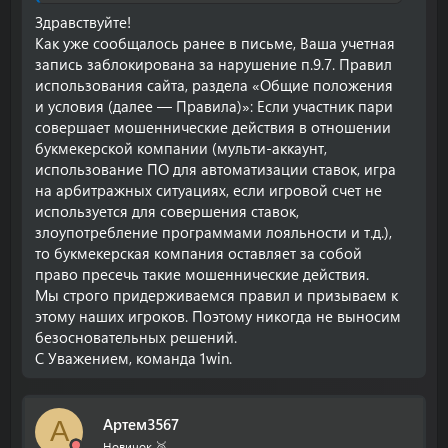
пришел, по этому для возврата средств я написал
Здравствуйте!
сюда.
Как уже сообщалось ранее в письме, Ваша учетная
запись заблокирована за нарушение п.9.7. Правил
использования сайта, раздела «Общие положения
и условия (далее — Правила)»: Если участник пари
совершает мошеннические действия в отношении
букмекерской компании (мульти-аккаунт,
использование ПО для автоматизации ставок, игра
на арбитражных ситуациях, если игровой счет не
используется для совершения ставок,
злоупотребление программами лояльности и т.д.),
то букмекерская компания оставляет за собой
право пресечь такие мошеннические действия.
Мы строго придерживаемся правил и призываем к
этому наших игроков. Поэтому никогда не выносим
безосновательных решений.
С Уважением, команда 1win.
Артем3567
А
Новичок 🥉