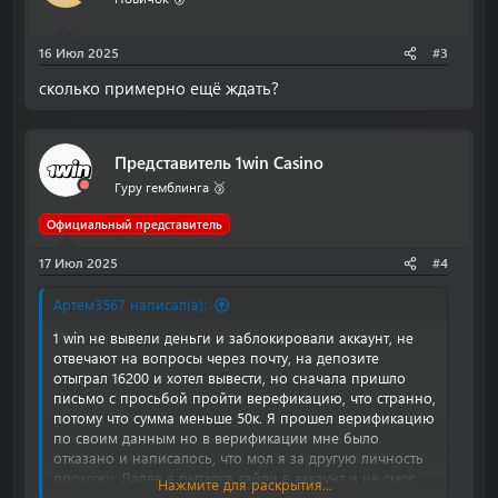
16 Июл 2025
#3
сколько примерно ещё ждать?
Представитель 1win Casino
Гуру гемблинга 🥉
Официальный представитель
17 Июл 2025
#4
Артем3567 написал(а):
1 win не вывели деньги и заблокировали аккаунт, не
отвечают на вопросы через почту, на депозите
отыграл 16200 и хотел вывести, но сначала пришло
письмо с просьбой пройти верефикацию, что странно,
потому что сумма меньше 50к. Я прошел верификацию
по своим данным но в верификации мне было
отказано и написалось, что мол я за другую личность
прохожу. Далее я пытался зайди в аккаунт и не смог
Нажмите для раскрытия...
т.к. он был «заблокирован». Конечно же вывод не