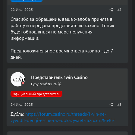
22 Июл 2025
#2
Спасибо за обращение, ваша жалоба принята в
работу и передана представителю казино. Топик
будет обновляться по мере получения
информации.
Предположительное время ответа казино - до 7
дней.
Представитель 1win Casino
Гуру гемблинга 🥉
Официальный представитель
24 Июл 2025
#3
Дубль:
https://forum.casino.ru/threads/1-vin-ne-
vyvodit-dengi-esche-raz-dokazyvaet-razruxu.29646/