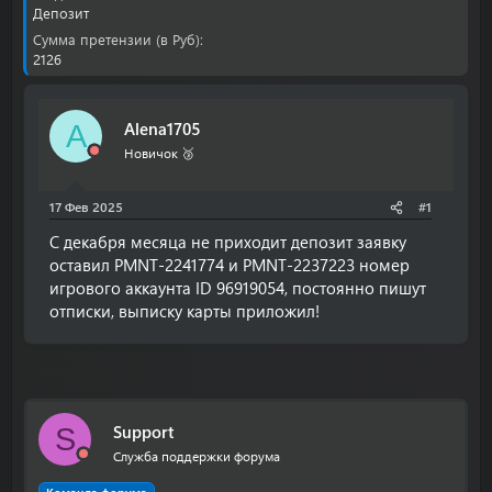
о
а
Депозит
р
н
Сумма претензии (в Руб)
т
а
2126
е
ч
м
а
ы
л
а
Alena1705
A
Новичок 🥉
17 Фев 2025
#1
С декабря месяца не приходит депозит заявку
оставил PMNT-2241774 и PMNT-2237223 номер
игрового аккаунта ID 96919054, постоянно пишут
отписки, выписку карты приложил!
Support
S
Служба поддержки форума