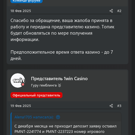
Команда форума
18 Фев 2025
#2
Спасибо за обращение, ваша жалоба принята в
работу и передана представителю казино. Топик
будет обновляться по мере получения
информации.
Предположительное время ответа казино - до 7
дней.
Представитель 1win Casino
Гуру гемблинга 🥉
Официальный представитель
19 Фев 2025
#3
Alena1705 написал(а):
С декабря месяца не приходит депозит заявку оставил
PMNT-2241774 и PMNT-2237223 номер игрового