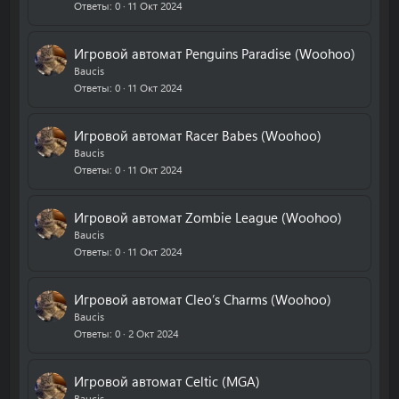
Ответы
0
11 Окт 2024
Игровой автомат Penguins Paradise (Woohoo)
Baucis
Ответы
0
11 Окт 2024
Игровой автомат Racer Babes (Woohoo)
Baucis
Ответы
0
11 Окт 2024
Игровой автомат Zombie League (Woohoo)
Baucis
Ответы
0
11 Окт 2024
Игровой автомат Cleo’s Charms (Woohoo)
Baucis
Ответы
0
2 Окт 2024
Игровой автомат Celtic (MGA)
Baucis