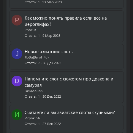
Ответы
1
13 Мар 2023
Как можно понять правила если все на
P
иероглифах?
Phocus
Ответы
1
9 Мар 2023
Новые азиатские слоты
J
JIoBu|BaroH4uk
Ответы
2
30 Дек 2022
Напомните слот с сюжетом про дракона и
D
самурая
DeDMoRo3
Ответы
1
30 Дек 2022
Считаете ли вы азиатские слоты скучными?
И
Игрок_56
Ответы
1
27 Дек 2022