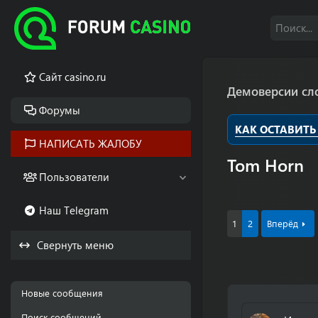
Cайт casino.ru
Демоверсии сл
Форумы
КАК ОСТАВИТЬ
НАПИСАТЬ ЖАЛОБУ
Tom Horn
Пользователи
Наш Telegram
1
2
Вперёд
Свернуть меню
Новые сообщения
Поиск сообщений