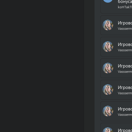
бонуса
koHTakT
Игрово
Vassser
Игрово
Vassser
Игрово
Vassser
Игрово
Vassser
Игрово
Vassser
Игрово