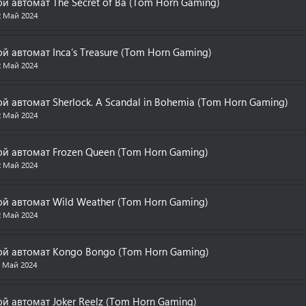
й автомат The Secret of Ba (Tom Horn Gaming)
2 Май 2024
й автомат Inca’s Treasure (Tom Horn Gaming)
2 Май 2024
й автомат Sherlock. A Scandal in Bohemia (Tom Horn Gaming)
2 Май 2024
й автомат Frozen Queen (Tom Horn Gaming)
2 Май 2024
й автомат Wild Weather (Tom Horn Gaming)
2 Май 2024
й автомат Kongo Bongo (Tom Horn Gaming)
1 Май 2024
й автомат Joker Reelz (Tom Horn Gaming)