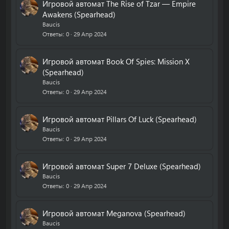
Игровой автомат The Rise of Tzar — Empire
Awakens (Spearhead)
Baucis
Ответы
0
29 Апр 2024
Игровой автомат Book Of Spies: Mission X
(Spearhead)
Baucis
Ответы
0
29 Апр 2024
Игровой автомат Pillars Of Luck (Spearhead)
Baucis
Ответы
0
29 Апр 2024
Игровой автомат Super 7 Deluxe (Spearhead)
Baucis
Ответы
0
29 Апр 2024
Игровой автомат Meganova (Spearhead)
Baucis