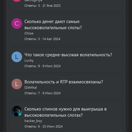
Ответы
5
21 Янв 2025
Сколько денег дают самые
C
высоковолатильные слоты?
Chloe
Ответы
5
14 Авг 2024
Что такое средне-высокая волатильность?
L
Lucky
Ответы
9
9 Июл 2024
Волатильность и RTP взаимосвязаны?
L
lZeMkal
Ответы
7
9 Июл 2024
Сколько спинов нужно для выигрыша в
высоковолатильных слотах?
hacker_boy
Ответы
6
25 Июн 2024