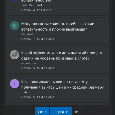
волатильностью
JIoBu|BaroH4uk
Ответы
4
17 Авг 2023
Могут ли слоты сочетать в себе высокую
S
волатильность и плохие выигрыши?
Standoff
Ответы
7
15 Июл 2023
Какой эффект может иметь высокий процент
отдачи на уровень призовых в слоте?
вершитель
Ответы
5
15 Июл 2023
Как волатильность влияет на частоту
Т
получения выигрышей и их средний размер?
То4ка
Ответы
5
13 Июл 2023
Last
1 из 4
Вперёд