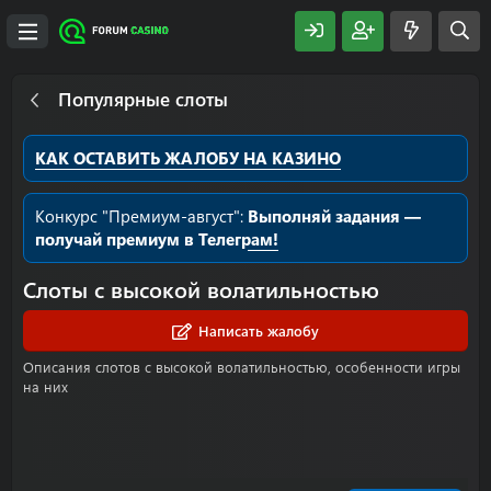
Популярные слоты
КАК ОСТАВИТЬ ЖАЛОБУ НА КАЗИНО
Конкурс "Премиум-август":
Выполняй задания —
получай премиум в Телеграм!
Слоты с высокой волатильностью
Написать жалобу
Описания слотов с высокой волатильностью, особенности игры
на них