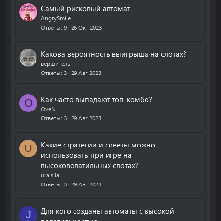
Самый рисковый автомат
AngrySmile
Ответы
9
26 Окт 2023
Какова вероятность выигрыша на слотах?
вершитель
Ответы
3
29 Авг 2023
Как часто выпадают топ-комбо?
O
OveN
Ответы
3
29 Авг 2023
Какие стратегии и советы можно
U
использовать при игре на
высоковолатильных слотах?
uralsila
Ответы
3
29 Авг 2023
Для кого созданы автоматы с высокой
J