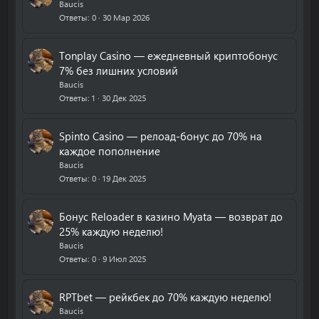
Baucis
Ответы
0
30 Мар 2026
Tonplay Casino — ежедневный криптобонус
7% без лишних условий
Baucis
Ответы
1
30 Дек 2025
Spinto Casino — релоад-бонус до 70% на
каждое пополнение
Baucis
Ответы
0
19 Дек 2025
Бонус Reloader в казино Myata — возврат до
25% каждую неделю!
Baucis
Ответы
0
9 Июл 2025
RPTbet — рейкбек до 70% каждую неделю!
Baucis