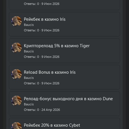
Ответы
0
9 Июн 2026
Рейкбек в казино Iris
Baucis
Ответы
0
9 Июн 2026
Крипторелоад 5% в казино Tiger
Baucis
Ответы
0
9 Июн 2026
Reload Bonus в казино Iris
Baucis
Ответы
0
9 Июн 2026
Релоад-бонус выходного дня в казино Dune
Baucis
Ответы
0
24 Апр 2026
Рейкбек 20% в казино Cybet