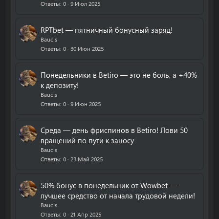
Ответы
0
9 Июл 2025
RPTbet — пятничный бонусный заряд!
Baucis
Ответы
0
30 Июн 2025
Понедельники в Betiro — это не боль, а +40%
к депозиту!
Baucis
Ответы
0
9 Июн 2025
Среда — день фриспинов в Betiro! Лови 50
вращений по пути к заносу
Baucis
Ответы
0
23 Май 2025
50% бонус в понедельник от Wowbet —
лучшее средство от начала трудовой недели!
Baucis
Ответы
0
21 Апр 2025