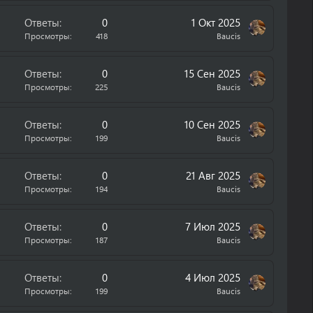
Ответы
0
1 Окт 2025
Просмотры
418
Baucis
Ответы
0
15 Сен 2025
Просмотры
225
Baucis
Ответы
0
10 Сен 2025
Просмотры
199
Baucis
Ответы
0
21 Авг 2025
Просмотры
194
Baucis
Ответы
0
7 Июл 2025
Просмотры
187
Baucis
Ответы
0
4 Июл 2025
Просмотры
199
Baucis