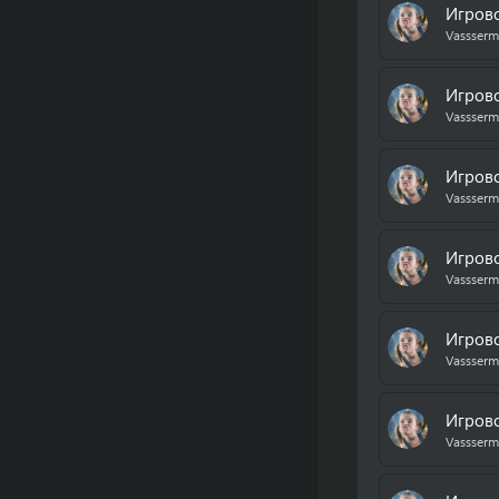
Игрово
Vassser
Игрово
Vassser
Игрово
Vassser
Игрово
Vassser
Игрово
Vassser
Игрово
Vassser