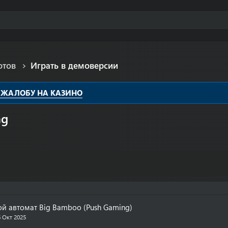
отов
Играть в демоверсии
 ЖАЛОБУ НА КАЗИНО
ng
й автомат Big Bamboo (Push Gaming)
6 Окт 2025