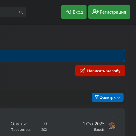
Вход
Регистрация
Написать жалобу
Фильтры
Ответы
0
1 Окт 2025
Просмотры
202
Baucis