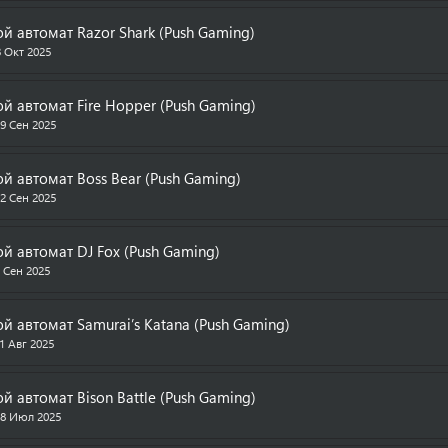
й автомат Razor Shark (Push Gaming)
3 Окт 2025
й автомат Fire Hopper (Push Gaming)
19 Сен 2025
й автомат Boss Bear (Push Gaming)
12 Сен 2025
й автомат DJ Fox (Push Gaming)
1 Сен 2025
й автомат Samurai’s Katana (Push Gaming)
11 Авг 2025
й автомат Bison Battle (Push Gaming)
18 Июл 2025