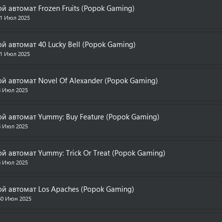
й автомат Frozen Fruits (Popok Gaming)
11 Июл 2025
й автомат 40 Lucky Bell (Popok Gaming)
11 Июл 2025
й автомат Novel Of Alexander (Popok Gaming)
4 Июл 2025
й автомат Yummy: Buy Feature (Popok Gaming)
4 Июл 2025
й автомат Yummy: Trick Or Treat (Popok Gaming)
4 Июл 2025
й автомат Los Apaches (Popok Gaming)
30 Июн 2025