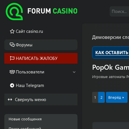
Cайт casino.ru
Демоверсии сл
Форумы
КАК ОСТАВИТЬ
НАПИСАТЬ ЖАЛОБУ
PopOk Gam
Пользователи
Игровые автоматы 
Наш Telegram
1
2
Вперёд
Свернуть меню
Новые сообщения
Поиск сообщений