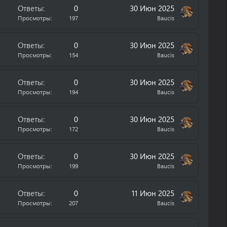
Ответы
0
30 Июн 2025
Просмотры
197
Baucis
Ответы
0
30 Июн 2025
Просмотры
154
Baucis
Ответы
0
30 Июн 2025
Просмотры
194
Baucis
Ответы
0
30 Июн 2025
Просмотры
172
Baucis
Ответы
0
30 Июн 2025
Просмотры
199
Baucis
Ответы
0
11 Июн 2025
Просмотры
207
Baucis