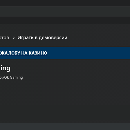
отов
Играть в демоверсии
 ЖАЛОБУ НА КАЗИНО
ing
PopOk Gaming