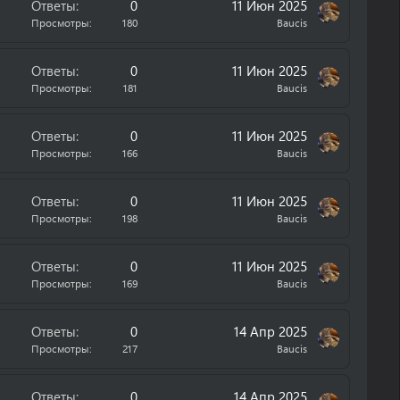
Ответы
0
11 Июн 2025
Просмотры
180
Baucis
Ответы
0
11 Июн 2025
Просмотры
181
Baucis
Ответы
0
11 Июн 2025
Просмотры
166
Baucis
Ответы
0
11 Июн 2025
Просмотры
198
Baucis
Ответы
0
11 Июн 2025
Просмотры
169
Baucis
Ответы
0
14 Апр 2025
Просмотры
217
Baucis
Ответы
0
14 Апр 2025