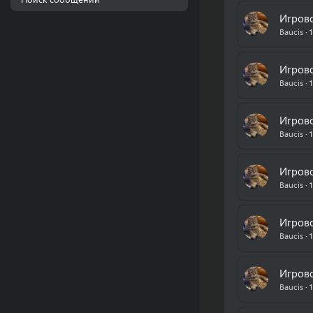
Игрово
Baucis
Игрово
Baucis
Игрово
Baucis
Игрово
Baucis
Игрово
Baucis
Игрово
Baucis