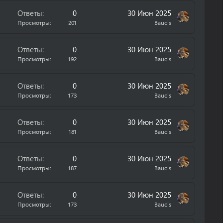
Ответы
0
30 Июн 2025
Просмотры
201
Baucis
Ответы
0
30 Июн 2025
Просмотры
192
Baucis
Ответы
0
30 Июн 2025
Просмотры
173
Baucis
Ответы
0
30 Июн 2025
Просмотры
181
Baucis
Ответы
0
30 Июн 2025
Просмотры
187
Baucis
Ответы
0
30 Июн 2025
Просмотры
173
Baucis