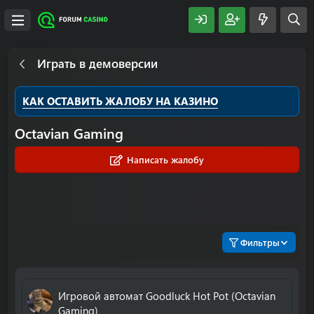
Играть в демоверсии
КАК ОСТАВИТЬ ЖАЛОБУ НА КАЗИНО
Octavian Gaming
Написать жалобу
Фильтры
Игровой автомат Goodluck Hot Pot (Octavian
Gaming)