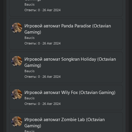
Baucis
Ответы
0
26 Авг 2024
Игровой автомат Panda Paradise (Octavian
Gaming)
Baucis
Ответы
0
26 Авг 2024
Игровой автомат Songkran Holiday (Octavian
Gaming)
Baucis
Ответы
0
26 Авг 2024
Игровой автомат Wily Fox (Octavian Gaming)
Baucis
Ответы
0
26 Авг 2024
Игровой автомат Zombie Lab (Octavian
Gaming)
Baucis