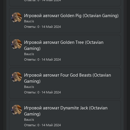
Игровой автомат Golden Pig (Octavian Gaming)
Baucis
Ответы
0
14 Май 2024
Игровой автомат Golden Tree (Octavian
Gaming)
Baucis
Ответы
0
14 Май 2024
Игровой автомат Four God Beasts (Octavian
Gaming)
Baucis
Ответы
0
14 Май 2024
Игровой автомат Dynamite Jack (Octavian
Gaming)
Baucis
Ответы
0
14 Май 2024