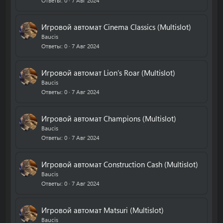
Ответы
0
7 Авг 2024
Игровой автомат Cinema Classics (Multislot)
Baucis
Ответы
0
7 Авг 2024
Игровой автомат Lion’s Roar (Multislot)
Baucis
Ответы
0
7 Авг 2024
Игровой автомат Champions (Multislot)
Baucis
Ответы
0
7 Авг 2024
Игровой автомат Construction Cash (Multislot)
Baucis
Ответы
0
7 Авг 2024
Игровой автомат Matsuri (Multislot)
Baucis