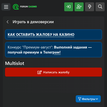
Играть в демоверсии
КАК ОСТАВИТЬ ЖАЛОБУ НА КАЗИНО
Конкурс "Премиум-август":
Выполняй задания —
получай премиум в Телеграм!
Multislot
Написать жалобу
Фильтры