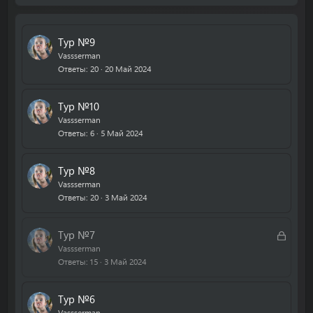
р
р
ы
е
т
п
Тур №9
а
л
Vassserman
е
Ответы
20
20 Май 2024
н
о
Тур №10
Vassserman
Ответы
6
5 Май 2024
Тур №8
Vassserman
Ответы
20
3 Май 2024
З
Тур №7
а
Vassserman
Ответы
15
3 Май 2024
к
р
ы
Тур №6
т
Vassserman