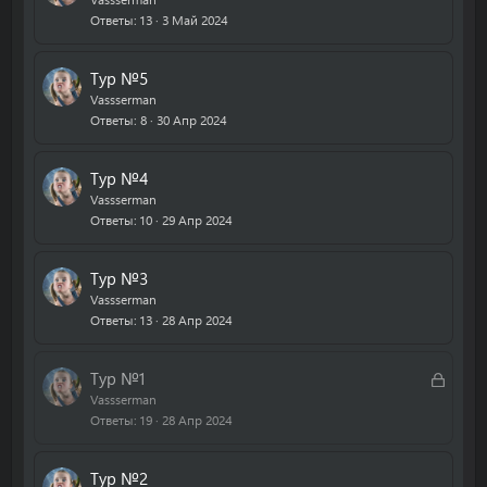
а
Ответы
13
3 Май 2024
Тур №5
Vassserman
Ответы
8
30 Апр 2024
Тур №4
Vassserman
Ответы
10
29 Апр 2024
Тур №3
Vassserman
Ответы
13
28 Апр 2024
З
Тур №1
а
Vassserman
Ответы
19
28 Апр 2024
к
р
ы
Тур №2