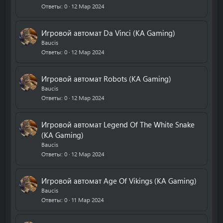
Ответы
0
12 Мар 2024
Игровой автомат Da Vinci (KA Gaming)
Baucis
Ответы
0
12 Мар 2024
Игровой автомат Robots (KA Gaming)
Baucis
Ответы
0
12 Мар 2024
Игровой автомат Legend Of The White Snake
(KA Gaming)
Baucis
Ответы
0
12 Мар 2024
Игровой автомат Age Of Vikings (KA Gaming)
Baucis
Ответы
0
11 Мар 2024