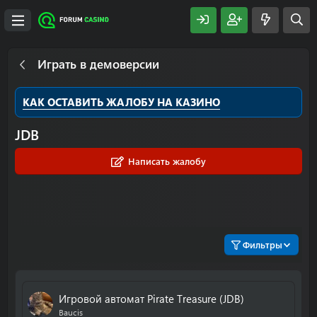
Играть в демоверсии
КАК ОСТАВИТЬ ЖАЛОБУ НА КАЗИНО
JDB
Написать жалобу
Фильтры
Игровой автомат Pirate Treasure (JDB)
Baucis