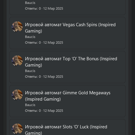
Baucis
Ответы
0
12 Мар 2025
Игровой автомат Vegas Cash Spins (Inspired
Gaming)
Baucis
Ответы
0
12 Мар 2025
Игровой автомат Top ‘O’ The Bonus (Inspired
Gaming)
Baucis
Ответы
0
12 Мар 2025
Игровой автомат Gimme Gold Megaways
(Inspired Gaming)
Baucis
Ответы
0
12 Мар 2025
Игровой автомат Slots ‘O’ Luck (Inspired
Gaming)